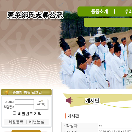
비밀번호 기억
게시판
회원등록
｜
비번분실
ㆍ
작성자
ys
2020-02-15 (토) 17:57