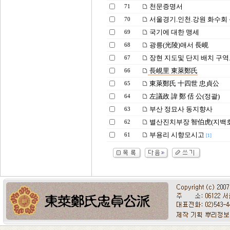
천문증명서
71
서울경기.인천.강원 화수회
70
국기에 대한 맹세
69
광릉(光陵)애서 長峴
68
장현 지도및 단지 배치 구역
67
長峴里 東萊鄭氏
66
東萊鄭氏 十四世 忠貞公
65
左議政 諱 鄭 佸 公(정괄)
64
부산 정묘사 동지향사
63
별산진치부장 智伯虎(지백호
62
부용리 시향모시고
61
[1]