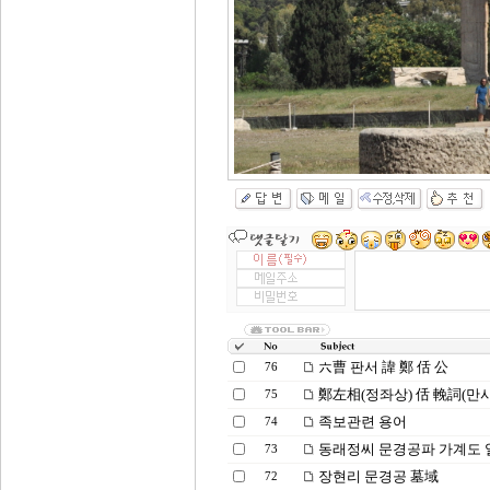
六曹 판서 諱 鄭 佸 公
76
鄭左相(정좌상) 佸 輓詞(만사
75
족보관련 용어
74
동래정씨 문경공파 가계도 
73
장현리 문경공 墓域
72