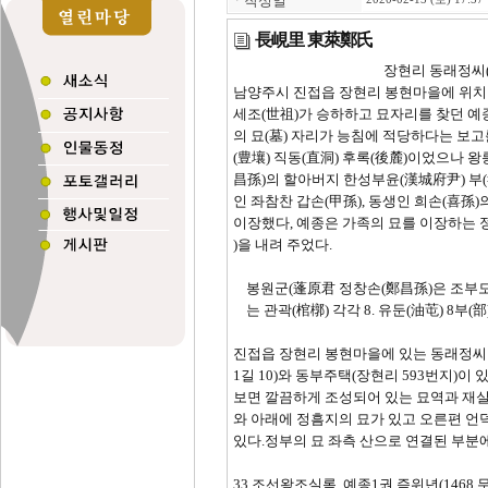
ㆍ
작성일
長峴里 東萊鄭氏
장현리 동래정씨(東萊
남양주시 진접읍 장현리 봉현마을에 위치한
세조(世祖)가 승하하고 묘자리를 찾던 예
의 묘(墓) 자리가 능침에 적당하다는 보고
(豊壤) 직동(直洞) 후록(後麓)이었으나 왕
昌孫)의 할아버지 한성부윤(漢城府尹) 부(
인 좌참찬 갑손(甲孫), 동생인 희손(喜孫
이장했다, 예종은 가족의 묘를 이장하는 정
)을 내려 주었다.
봉원군(蓬原君 정창손(鄭昌孫)은 조부모(
는 관곽(棺槨) 각각 8. 유둔(油芚) 8부(部)
예종 즉위년(1468
진접읍 장현리 봉현마을에 있는 동래정씨
1길 10)와 동부주택(장현리 593번지)이
보면 깔끔하게 조성되어 있는 묘역과 재실
와 아래에 정흠지의 묘가 있고 오른편 언
있다.정부의 묘 좌측 산으로 연결된 부분
33 조선왕조실록, 예종1권 즉위년(1468 무