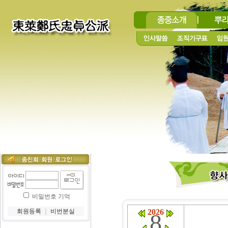
비밀번호 기억
회원등록
｜
비번분실
2026
8