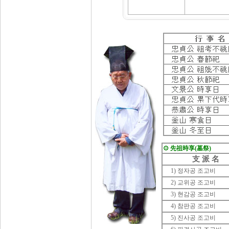
⊙
先祖時享(墓祭)
支 派 名
1) 정자공 조고비
2) 교위공 조고비
3) 현감공 조고비
4) 참판공 조고비
5) 진사공 조고비