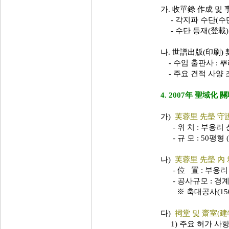
가. 收單錄 作成 및
- 각지파 수단(수단) 
- 수단 등재(登載) 종
나. 世譜出版(印刷)
- 수임 출판사 : 뿌
- 주요 견적 사양 
4. 2007年 聖域化 
가)
芙蓉里 先塋 守
- 위 치 : 부용리 
- 규 모 : 50평형 
나)
芙蓉里 先塋 內 
- 位 置 : 부용리 
- 공사규모 : 경계
※ 축대공사(150m
다)
祠堂 및 齋室(建
1) 주요 허가 사