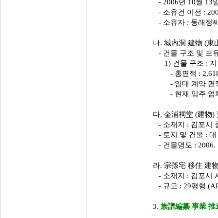
- 2006년 10월 1
- 소유건 이전 : 200
- 소유자 : 동래정씨
나. 城內洞 建物 (東
- 건물 구조 및 보
1) 건물 구조 : 지
- 총면적 : 2,618,
- 임대 계약 면적 : 2
- 현재 입주 업체 :
다. 金浦祠堂 (建物)
- 소재지 : 김포시 풍
- 토지 및 건물 : 대 
- 건물명도 : 2006. 
라. 宗孫宅 移住 建物
- 소재지 : 김포시 
- 규모 : 29평형 (A
3. 族譜編纂 事業 推