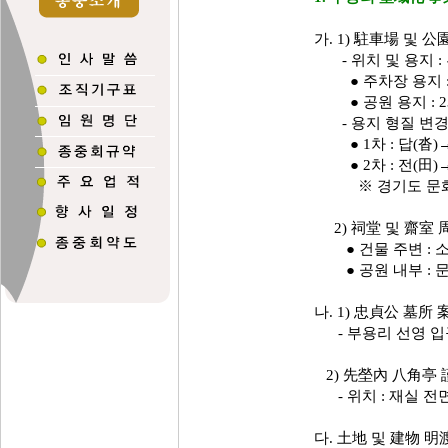
가. 1) 駐車場 및 
- 위치 및 용지 : 부
● 주차장 용지 : 
● 공원 용지 : 23
- 용지 형질 변경(2회
● 1차 : 답(沓)→
● 2차 : 전(田)
※ 경기도 문화재
2) 祠堂 및 齋室 
● 건물 주변 : 
● 공원 내부 : 
나. 1) 忠貞公 墓所
- 부용리 선영 입구 (
2) 先塋內 八角亭 
- 위치 : 재실 전면
다. 土地 및 建物 明