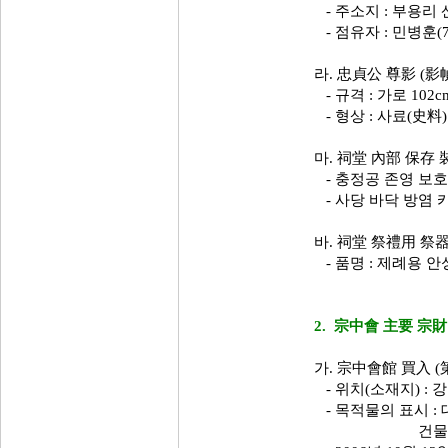
- 주소지 : 부용리 산
- 점유자 : 민병훈(7
라. 忠貞公 尊影 (影
- 규격 : 가로 102c
- 형상 : 사료(史料
마. 祠堂 內部 保存 
- 충정공 존영 보호
- 사당 바닥 방염 
바. 祠堂 祭禮用 祭
- 품명 : 제례용 안
2. 宗中會 主要 宗
가. 宗中會館 買入 (
- 위치(소재지) : 
- 목적물의 표시 : 대(垈
건물(建物) ; 79