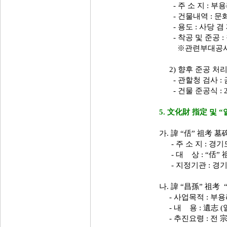
- 주 소 지 : 부용리
- 건물내역 : 문화
- 용도 : 사당 겸
- 착공 및 준공 : 착공 
※관련부대공사 : 
2) 향후 준공 처
- 관할청 검사 : 금
- 건물 준공식 : 2
5. 文化財 指定 및 “
가. 諱 “佸” 祖考 
- 주 소 지 : 경기
- 대 상 : “佸”
- 지정기관 : 경기
나. 諱 “昌孫” 祖考 
- 사업목적 : 부용
- 내 용 : 遺志 (
- 추진요령 : 전 