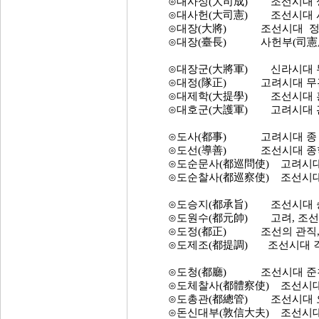
⊙대사성(大司成) 조선시대 성균
⊙대사헌(大司憲) 조선시대 사헌
⊙대장(大將) 조선시대 정 2품
⊙대장(臺長) 사헌부(司憲府)의 
⊙대장군(大將軍) 신라시대 무관
⊙대정(隊正) 고려시대 무관(武
⊙대제학(大提學) 조선시대 홍문
⊙대호군(大護軍) 고려시대 관직
⊙도사(都事) 고려시대 종 7품
⊙도선(導善) 조선시대 종학(
⊙도순문사(都巡問使) 고려시대 외
⊙도순찰사(都巡察使) 조선시대 군
⊙도승지(都承旨) 조선시대 승정
⊙도원수(都元帥) 고려, 조선
⊙도정(都正) 조선의 관직, 종
⊙도제조(都提調) 조선시대 각 
⊙도청(都廳) 조선시대 준천사
⊙도체찰사(都體察使) 조선시대 
⊙도총관(都總管) 조선시대 오
⊙돈신대부(敦信大夫) 조선시대 