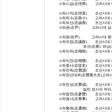
⊙좌시금(左侍禁) 고려시대 액
⊙좌시직(左侍直) 조선시대 세
⊙좌위수(左衛수) 고려시대 춘방원
⊙좌유선(左諭善) 조선시대 세손
⊙좌윤(左尹) 고려시대 삼사 소
⊙좌윤(佐尹) 고려시대 향직
⊙좌의정(左議政) 조선시대 의
좌규(左揆). 좌상(左相).
⊙좌익위(左翊衛) 조선시대 세자
⊙좌익찬(左翊贊) 조선시대 세자
⊙좌종사(左從史) 조선시대 세
⊙좌찬독(左贊讀) 조선시대 세
⊙좌찬선대부(左贊善大夫)고려시대
⊙좌찬성(左贊成) 조선시대 의
일반 정사의 처리. 국토
⊙좌참찬(左參贊) 조선시대 의정
⊙좌첨사(左詹事) 고려시대 첨
⊙좌통례(左通例) 조선시대 통