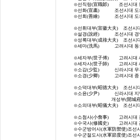
⊙선직랑(宣職郞) 조선시대 동반
⊙선화(宣畵) 조선시대 도화서
⊙선회(善繪) 조선시대 도화서
⊙선휘대부(宣徽大夫) 조선시대 
⊙설경(說經) 조선시대 경연(
⊙성록대부(成祿大夫) 조선시대 
⊙세마(洗馬) 고려시대 동궁(東
⊙세자부(世子傅) 고려시대 세자
⊙세자사(世子師) 고려시대 세자
⊙소감(少監) 신라시대 무관직. 
⊙소경(少卿) 고려시대 종 4품
⊙소덕대부(昭德大夫) 조선시대 종
⊙소윤(少尹) 신라시대 지방관직
개성부(開城府) 소속의
⊙소의대부(昭儀大夫) 조선시대 
⊙소첨사(小詹事) 고려시대 첨사
⊙수국사(修國史) 고려시대 감
⊙수군방어사(水軍防禦使)조선시대
⊙수군절도사(水軍節度使)조선시대