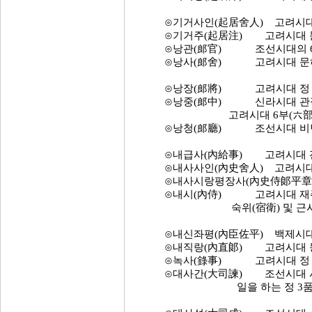
⊙기거사인(起居舍人) 고려시대 문
⊙기거주(起居注) 고려시대 문하
⊙낭관(郎官) 조선시대의 6
⊙낭사(郎舍) 고려시대 문하성
⊙낭장(郎將) 고려시대 정 6
⊙낭중(郎中) 신라시대 관직으로
고려시대 6부(六部)에 소
⊙낭청(郎廳) 조선시대 비변사
⊙내급사(內給事) 고려시대 전중
⊙내사사인(內史舍人) 고려시대 
⊙내사시랑평장사(內史侍郞平章事)
⊙내시(內侍) 고려시대 재주
숙위(宿衛) 및 근시(近侍)
⊙내신좌평(內臣佐平) 백제시대의 
⊙내직랑(內直郞) 고려시대 동궁
⊙녹사(錄事) 고려시대 정 5품
⊙대사간(大司諫) 조선시대 사
일을 하는 정 3품의