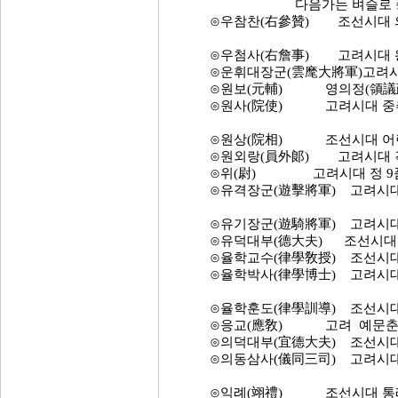
다음가는 벼슬로 종 1
⊙우참찬(右參贊) 조선시대 의정
⊙우첨사(右詹事) 고려시대 왕
⊙운휘대장군(雲麾大將軍)고려시대
⊙원보(元輔) 영의정(領議政
⊙원사(院使) 고려시대 중추원
⊙원상(院相) 조선시대 어린 
⊙원외랑(員外郞) 고려시대 각 
⊙위(尉) 고려시대 정 9품의
⊙유격장군(遊擊將軍) 고려시대 
⊙유기장군(遊騎將軍) 고려시대 
⊙유덕대부(德大夫) 조선시대 종
⊙율학교수(律學敎授) 조선시대 
⊙율학박사(律學博士) 고려시대 
⊙율학훈도(律學訓導) 조선시대 
⊙응교(應敎) 고려 예문춘추관에
⊙의덕대부(宜德大夫) 조선시대 
⊙의동삼사(儀同三司) 고려시대 정
⊙익례(翊禮) 조선시대 통례원