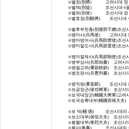
⊙별장(別將) 고려시대 정 7품
⊙별제(別提) 조선시대 6품의 
⊙별좌(別坐) 조선시대 정 5품
⊙별효장(別驍將) 조선시대 수원
⊙별후부천총(別後部千總)조선시대
⊙병마사(兵馬使) 고려시대 동, 
⊙병마방어사(兵馬防禦使)조선시대
⊙병마절도사(兵馬節度使)조선시대
⊙병마절제사(兵馬節制使)조선시
⊙병부상서(兵部尙書) 고려시대 
⊙병절교위(秉節校尉) 조선시대 
⊙병조판서(兵曹判書) 조선시대
⊙병직랑(秉直郞) 조선시대 종친
⊙보공장군(保功將軍) 조선시대 무
⊙보국대장군(輔國大將軍)고려시대
⊙보국숭록대부(輔國崇祿大夫) 
⊙보 덕(輔 德) 조선시대의 세
⊙보신대부(保信大夫) 조선시대 
⊙봉렬대부(奉烈大夫) 조선시대 
⊙봉사(奉事) 조선시대의 종 