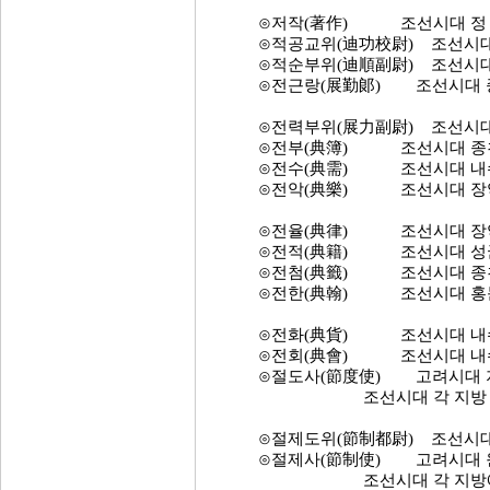
⊙저작(著作) 조선시대 정 8
⊙적공교위(迪功校尉) 조선시대 
⊙적순부위(迪順副尉) 조선시대 
⊙전근랑(展勤郞) 조선시대 종 
⊙전력부위(展力副尉) 조선시대 
⊙전부(典簿) 조선시대 종친부
⊙전수(典需) 조선시대 내수사
⊙전악(典樂) 조선시대 장악원
⊙전율(典律) 조선시대 장악원
⊙전적(典籍) 조선시대 성균관
⊙전첨(典籤) 조선시대 종친부
⊙전한(典翰) 조선시대 홍문관
⊙전화(典貨) 조선시대 내수사
⊙전회(典會) 조선시대 내수사
⊙절도사(節度使) 고려시대 지
조선시대 각 지방 군권의 
⊙절제도위(節制都尉) 조선시대 
⊙절제사(節制使) 고려시대 원수(
조선시대 각 지방에 두었