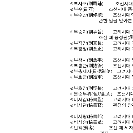
⊙부사포(副司鋪) 조선시대 액정
⊙부수(副守) 조선시대 종친부(
⊙부수찬(副修撰) 조선시대의 홍
관한 일을 맡아본 종 6
⊙부승지(副承旨) 고려시대 광정
조선 때 승정원(承政院)의 
⊙부직장(副直長) 고려시대 정 8
⊙부창정(副倉正) 고려시대 각 
⊙부첨사(副詹事) 조선시대 말
⊙부총관(副摠管) 조선시대 5위
⊙부총제사(副摠制使) 고려시대 
⊙부호군(副護軍) 조선시대 5위
⊙부호장(副護長) 고려시대 호장
⊙분순부위(奮順副尉) 조선시대 무
⊙비서감(秘書監) 고려시대 비서
⊙비서관(秘書官) 관청의 장관
⊙비서랑(秘書郞) 고려시대 비서
⊙비서승(秘書丞) 고려시대 비서
⊙빈객(賓客) 조선 때 세자시