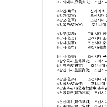
⊙가의대부(嘉義大夫) 조선시대 
⊙각간(角干) 신라의 최고 관급
⊙감관(監官) 조선시대 관아(
⊙감군(監軍) 조선시대 군직(
⊙감목관(監牧官) 조선시대 외관
⊙감무(監務) 고려시대 현령(縣
⊙감사(監史) 고려시대 소부시
⊙감사(監事) 조선시대 춘추관
⊙감사(監司) 관찰사(觀察使)의
⊙감서(監書) 조선시대 규장각
⊙감수국사(監修國史) 고려시대 
⊙감역관(監役官) 조선시대 종
⊙감진어사(監賑御使) 조선시대 
⊙감찰(監察) 조선시대 사헌부
⊙감창사(監倉使) 고려시대 창
⊙감춘추관사(監春秋館事)춘추관(春
⊙건공장군(建功將軍) 조선시대의
⊙건신대위(建信隊尉) 조선시대 
⊙건충대위(建忠隊尉) 조선시대 정