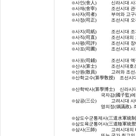
⊙사인(舍人) 신라시대 사지(舍
⊙사재(舍宰) 조선시대 관직으로
⊙사자(司者) 부여와 고구려의
⊙사정(司正) 조선시대 오위(五
⊙사지(司紙) 조선시대 조지서(
⊙사직(司直) 조선시대의 오위
⊙사평(司評) 조선시대 장예원
⊙사포(司圃) 조선시대 사포서(
⊙사포(司鋪) 조선시대 액정서
⊙산사(算士) 조선시대호조(戶曹
⊙산원(散員) 고려와 조선시대
⊙산학교수(算學敎授) 조선시대 
⊙산학박사(算學博士) 신라시대 
국자감(國子監)에 서 산
⊙삼공(三公) 고려시대 사마(司馬
영의정(領議政). 좌의정(左
⊙삼도수군통제사(三道水軍統制使
⊙삼도육군통어사(三道陸軍統禦使
⊙삼사(三師) 고려시대의 태사(
또는 국가 최고의 명예직