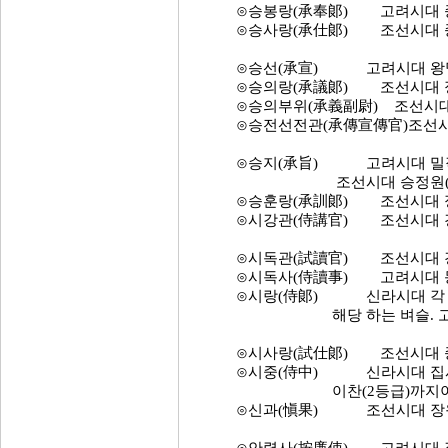
⊙승봉랑(承奉郞) 고려시대 종 
⊙승사랑(承仕郞) 조선시대 종 
⊙승선(承宣) 고려시대 왕명의
⊙승의랑(承議郞) 조선시대 정 
⊙승의부위(承義副尉) 조선시대 정
⊙승전선전관(承傳宣傳官)조선시
⊙승지(承旨) 고려시대 밀직사
조선시대 승정원(承政院) 
⊙승훈랑(承訓郞) 조선시대 정 
⊙시강관(侍講官) 조선시대 경연
⊙시독관(試讀官) 조선시대 경연
⊙시독사(侍讀事) 고려시대 동
⊙시랑(侍郞) 신라시대 각 부의
해당 하는 벼슬. 고려 때 
⊙시사랑(試仕郞) 조선시대 종 
⊙시중(侍中) 신라시대 집사성
이찬(2등급)까지이며, 고려
⊙신과(愼果) 조선시대 장원서