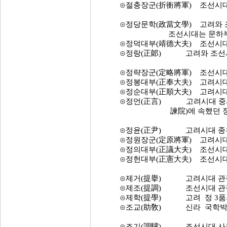
⊙절충장군(折衝將軍) 조선시대 
⊙정당문학(政當文學) 고려와 조
조선시대는 문하부 소
⊙정덕대부(靖德大夫) 조선시대 
⊙정랑(正郞) 고려와 조선시대 
⊙정략장군(定略將軍) 조선시대 
⊙정봉대부(正奉大夫) 고려시대 
⊙정순대부(正順大夫) 고려시대 정
⊙정언(正言) 고려시대 중서문하
諫院)에 속했던 정
⊙정윤(正尹) 고려시대 종친에게
⊙정원장군(定原將軍) 고려시대 
⊙정의대부(正議大夫) 조선시대 
⊙정헌대부(正憲大夫) 조선시대 
⊙제거(提擧) 고려시대 관직. 
⊙제조(提調) 조선시대 관직으로
⊙제학(提學) 고려 정 3품의 벼
⊙조교(助敎) 신라 국학박사(
⊙조기(調驥) 조선시대 사복시