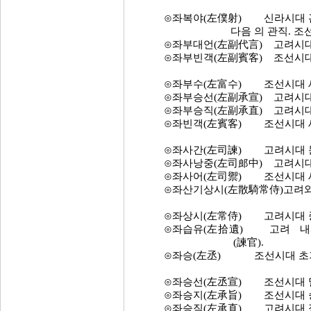
⊙좌복야(左僕射) 신라시대 관직
다음 의 관직. 조선 초기 
⊙좌부대언(左副代言) 고려시대 밀
⊙좌부빈객(左副賓客) 조선시대 
⊙좌부수(左富수) 조선시대 세
⊙좌부승선(左副承宣) 고려시대 
⊙좌부승직(左副承直) 고려시대 
⊙좌빈객(左賓客) 조선시대 세
⊙좌사간(左司諫) 고려시대 문하
⊙좌사낭중(左司郎中) 고려시대 
⊙좌사어(左司禦) 조선시대 세
⊙좌산기상시(左散騎常侍)고려와 
⊙좌상시(左常侍) 고려시대 중
⊙좌습유(左拾遺) 고려 내사문하
(諫官).
⊙좌승(左丞) 조선시대 초기에
⊙좌승선(左丞宣) 조선시대 말
⊙좌승지(左承旨) 조선시대 승정
⊙좌승직(左承直) 고려시대 정 