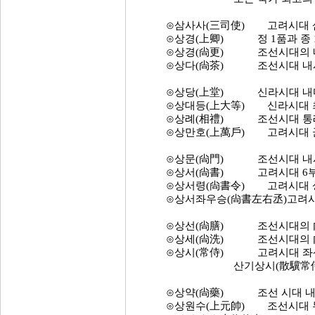
⊙삼사사(三司使) 고려시대 삼사
⊙상경(上卿) 정 1품과 종 1
⊙상경(尙更) 조선시대의 내시
⊙상다(尙茶) 조선시대 내시부
⊙상당(上堂) 신라시대 내마(柰
⊙상대등(上大等) 신라시대 최
⊙상례(相禮) 조선시대 통례원
⊙상만호(上萬戶) 고려시대 군
⊙상문(尙門) 조선시대 내시부
⊙상서(尙書) 고려시대 6부에 
⊙상서령(尙書令) 고려시대 상
⊙상서좌우승(尙書左右丞)고려시대
⊙상선(尙膳) 조선시대의 內侍
⊙상세(尙洗) 조선시대의 內侍
⊙상시(常侍) 고려시대 좌산
산기상시(散驥常侍)라하고
⊙상약(尙藥) 조선 시대 내시부
⊙상원수(上元帥) 조선시대 무