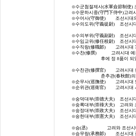
⊙수군첨절제사(水軍僉節制使) 조
⊙수문하시중(守門下侍中)고려시대
⊙수어사(守御使) 조선시대의 수
⊙수의도위(守義徒尉) 조선시대 
⊙수의부위(守義副尉) 조선시대 종
⊙수임교위(修任校尉) 조선시대 
⊙수직랑(修職郞) 고려시대 7
⊙수찬(修撰) 고려시대 예문관
후에 정 8품이 되었다. 조
⊙수찬관(修撰官) 고려시대 한림
춘추관(春秋館)의 정 3품
⊙순무사(巡撫使) 고려시대 안
⊙순위관(巡衛官) 고려시대 사
⊙숭덕대부(崇德大夫) 조선시대 의
⊙숭록대부(崇祿大夫) 고려와 조
⊙숭정대부(崇政大夫) 조선시대 문
⊙숭헌대부(崇憲大夫) 조선시대 
⊙승(丞) 고려와 조선시대의 
⊙승무랑(承務郞) 조선시대 종