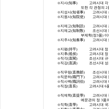
⊙지사(知事) 고려시대 각 도
또한 각 관청의 2품에서 5품
⊙지성사(知省事) 고려시대 상
⊙지원사(知院使) 고려시대 중추
⊙지제고(知制誥) 고려시대 조서
⊙지제교(知制敎) 조선시대 왕
부제학(정3품) 이하 부수
⊙지주사(知奏事) 고려시대 중추
⊙지평(持平) 고려시대 정 5품
⊙지후(祗侯) 고려시대 정 7
⊙직각(直閣) 조선시대 규장각
⊙직강(直講) 조선시대 성균관
⊙직무랑(直務郞) 조선시대 동반
⊙직문하(職門下) 고려시대 문
⊙직사백(職詞伯) 고려시대 예
⊙직장(直長) 고려시대 6품에서
⊙직제학(直提學) 고려시대 정 
예문관의 정 3품의 관직. 
⊙직학(直學) 고려시대 국자감