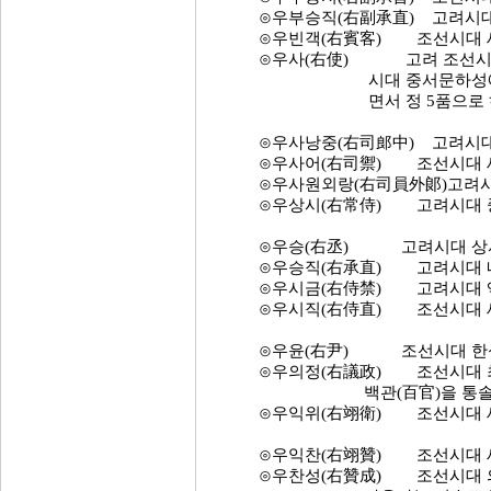
⊙우부승직(右副承直) 고려시대 
⊙우빈객(右賓客) 조선시대 세
⊙우사(右使) 고려 조선시대 삼
시대 중서문하성에
면서 정 5품으로
⊙우사낭중(右司郎中) 고려시대 
⊙우사어(右司禦) 조선시대 세
⊙우사원외랑(右司員外郞)고려시대
⊙우상시(右常侍) 고려시대 중
⊙우승(右丞) 고려시대 상서도성
⊙우승직(右承直) 고려시대 내시
⊙우시금(右侍禁) 고려시대 액
⊙우시직(右侍直) 조선시대 세
⊙우윤(右尹) 조선시대 한성부
⊙우의정(右議政) 조선시대 최
백관(百官)을 통솔하고 서
⊙우익위(右翊衛) 조선시대 세
⊙우익찬(右翊贊) 조선시대 세
⊙우찬성(右贊成) 조선시대 의정