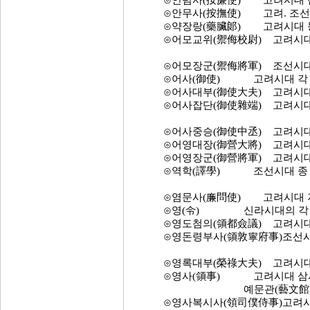
⊙안렴사(按廉使) 고려시대 집
⊙안무사(按撫使) 고려. 조선
⊙약장랑(藥臟郞) 고려시대 동궁
⊙어모교위(禦侮校尉) 고려시대 
⊙어모장군(禦侮將軍) 조선시대 정
⊙어사(御使) 고려시대 각 조(
⊙어사대부(御使大夫) 고려시대 
⊙어사잡단(御使雜端) 고려시대 
⊙어사중승(御使中丞) 고려시대 
⊙어영대장(御營大將) 고려시대 
⊙어영장군(御營將軍) 고려시대 
⊙역학(譯學) 조선시대 종 9품
⊙염문사(廉問使) 고려시대 지
⊙영(令) 신라시대의 각 부의 장
⊙영도첨의(領都僉議) 고려시대 
⊙영돈령부사(領敦寧府事)조선시대
⊙영록대부(榮祿大夫) 고려시대 
⊙영사(領事) 고려시대 삼사(三司
예문관(藝文館), 경연청(經筵
⊙영사복시사(領司僕侍事)고려시대