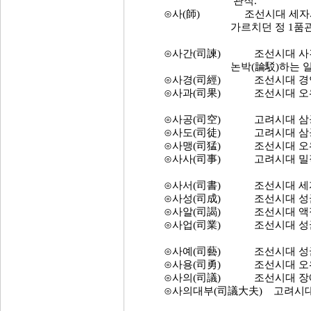
관직.
⊙사(師) 조선시대 세자시강
가르치던 정 1품관으로 
⊙사간(司諫) 조선시대 사간원
논박(論駁)하는 일 을 한
⊙사경(司經) 조선시대 경연청
⊙사과(司果) 조선시대 오위도
⊙사공(司空) 고려시대 삼공(
⊙사도(司徒) 고려시대 삼공(
⊙사맹(司猛) 조선시대 오위(五
⊙사사(司事) 고려시대 밀직사
⊙사서(司書) 조선시대 세자시
⊙사성(司成) 조선시대 성균관
⊙사알(司謁) 조선시대 액정서
⊙사업(司業) 조선시대 성균관
⊙사예(司藝) 조선시대 성균관
⊙사용(司勇) 조선시대 오위도
⊙사의(司議) 조선시대 장예원
⊙사의대부(司議大夫) 고려시대 