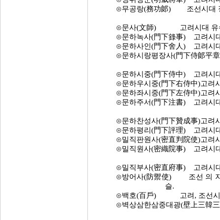
⊙무공랑(務功郞) 조선시대 정 
⊙문사(文師) 고려시대 유수관
⊙문하녹사(門下錄事) 고려시대 
⊙문하사인(門下舍人) 고려시대 
⊙문하시랑평장사(門下侍郞平章事)
⊙문하시중(門下侍中) 고려시대 
⊙문하우시중(門下右侍中)고려시
⊙문하좌시중(門下左侍中)고려시
⊙문하주서(門下注書) 고려시대 
⊙문하찬성사(門下贊成事)고려시대
⊙문하평리(門下評理) 고려시대 
⊙밀직판원사(密直判院使)고려시대
⊙밀직원사(密織院事) 고려시대 
⊙밀직부사(密直府事) 고려시대 
⊙방어사(防禦使) 조선 의 지방
슬.
⊙백호(百戶) 고려, 조선시대 
⊙벽상삼한삼중대광(壁上三韓三重大