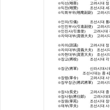
⊙익선(翊善) 고려시대 정 5푼
⊙익찬(翊贊) 조선시대 세자익
⊙익휘부위(翊麾副尉) 고려시대 
⊙인의(引儀) 조선시대 통례원
⊙인진부사(引進副使) 고려시대 
⊙인진사(引進使) 고려시대 각
⊙자덕대부(資德大夫) 고려시대 종
⊙자의(諮議) 고려시대 정 6품
⊙자의대부(資義大夫) 조선시대 
⊙자헌대부(資憲大夫) 조선시대 초
⊙장교(將校) 조선시대 각 군
⊙장군(將軍) 신라시대시위부(
조선시대는 종 4품의
⊙장령(掌令) 고려시대 사헌부.
⊙장무장군(將武將軍) 고려시대 정
⊙장사(長史) 고려시대 종 6
⊙장사랑(將仕郞) 고려시대와 조
⊙장원(掌苑) 조선시대 장원서
⊙재부(宰夫) 조선시대 사옹원