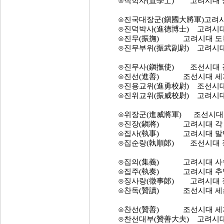
⊙직학사(直學士) 고려시대 중추
⊙진국대장군(鎭國大將軍)고려시대
⊙진덕박사(進德博士) 고려시대 
⊙진무(振撫) 고려시대 도통사(
⊙진무부위(振武副尉) 고려시대 종
⊙진무사(鎭撫使) 조선시대 진
⊙진선(進善) 조선시대 세자시
⊙진용교위(進勇校尉) 조선시대 
⊙진위교위(振威校尉) 고려시대 
⊙위장군(進威將軍) 조선시대 
⊙진장(鎭將) 고려시대 각 진
⊙집사(執事) 고려시대 말
⊙집순랑(執順郞) 조선시대 정
⊙집의(集義) 고려시대 사헌부(
⊙집주(執奏) 고려시대 추밀원
⊙징사랑(徵事郞) 고려시대 정 
⊙찬독(贊讀) 조선시대 세손강
⊙찬선(贊善) 조선시대 세자시
⊙찬선대부(贊善大夫) 고려시대 