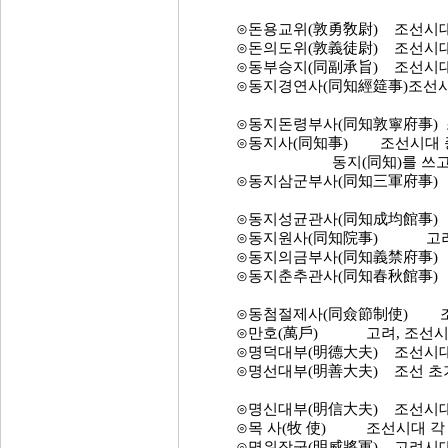
⊙돈용교위(敦勇敎尉) 조선시대 
⊙돈의도위(敦義徒尉) 조선시대 
⊙동부승지(同副承旨) 조선시대 
⊙동지경연사(同知經筵事)조선시대
⊙동지돈령부사(同知敦寧府事) 조
⊙동지사(同知事) 조선시대 종
동지(同知)를 쓰고 관청 
⊙동지삼군부사(同知三軍府事) 조
⊙동지성균관사(同知成均館事) 조
⊙동지원사(同知院事) 고려시대
⊙동지의금부사(同知義禁府事) 조
⊙동지춘추관사(同知春秋館事) 조
⊙동첨절제사(同僉節制使) 조선
⊙만호(萬戶) 고려, 조선시대
⊙명덕대부(明德大夫) 조선시대의
⊙명선대부(明善大夫) 조선 초기
⊙명신대부(明信大夫) 조선시대 
⊙목 사(牧 使) 조선시대 각 목
⊙명위장군(明威將軍) 고려시대 