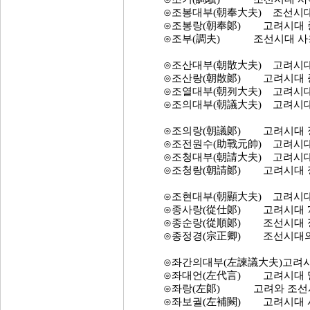
⊙조봉대부(朝奉大夫) 조선시대 
⊙조봉랑(朝奉郞) 고려시대 종
⊙조부(調夫) 조선시대 사옹원
⊙조산대부(朝散大夫) 고려시대 4
⊙조산랑(朝散郞) 고려시대 종 
⊙조열대부(朝列大夫) 고려시대 
⊙조의대부(朝議大夫) 고려시대 
⊙조의랑(朝議郞) 고려시대 정 
⊙조전원수(助戰元帥) 고려시대 
⊙조청대부(朝請大夫) 고려시대 
⊙조청랑(朝請郞) 고려시대 정
⊙조현대부(朝顯大夫) 고려시대
⊙종사랑(從仕郞) 고려시대 7
⊙종순랑(從順郞) 조선시대 정 
⊙종정경(宗正卿) 조선시대의 
⊙좌간의대부(左諫議大夫)고려시대 
⊙좌대언(左代言) 고려시대 밀직
⊙좌랑(左郞) 고려와 조선시대 
⊙좌보궐(左補闕) 고려시대 시대