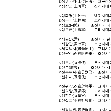
⊙상위사자(上位使者) 고구려의 
⊙상장군(上將軍) 신라시대 대장
⊙상좌평(上佐平) 백제시대의 1
⊙상주국(上柱國) 고려시대 정 
⊙상호(尙弧) 조선시대 내시부
⊙상호군(上護軍) 고려시대의 무
⊙서윤(庶尹) 조선시대 한성부(
⊙서장관(書壯官) 조선시대 관
⊙서학박사(書學博士) 고려시대 
⊙선략장군(宣略將軍) 조선시대 종
⊙선무사(宣撫使) 조선시대 재
⊙선부(膳夫) 조선시대 사옹원
⊙선용부위(宣勇副尉) 조선시대 
⊙선위사(宣慰使) 조선시대 사
⊙선위장군(宣尉將軍) 고려시대 종
⊙선의랑(宣議郞) 고려시대 종 
⊙선전관(宣傳官) 조선시대 선전
⊙선절교위(宣折校尉) 고려시대 
⊙선절부위(宣折副尉) 고려시대 