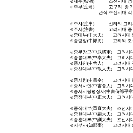
⊙제주(祭酒) 조선시대 성균관(
⊙주부(注簿) 고구려 종 2품 상
관직.조선시대 각 기관에
⊙주사(注事) 신라와 고려시대 
⊙주서(注書) 고려시대 종 7품
⊙중대부(中大夫) 고려시대 종 
⊙중랑장(中郞將) 고려와 조선시
⊙중무장군(中武將軍) 고려시대 정
⊙중봉대부(中奉大夫) 고려시대 
⊙중사인(中舍人) 고려시대 정
⊙중산대부(中散大夫) 고려시대 정
⊙중서령(中書令) 고려시대 문
⊙중서사인(中書舍人) 고려시대 
⊙중서시랑평장사(中書侍郞平章事)
⊙중정대부(中正大夫) 고려시대 
⊙중직대부(重直大夫) 조선시대 
⊙중현대부(中顯大夫) 고려시대 정
⊙중훈대부(中訓大夫) 조선시대 
⊙지부사(知部事) 고려시대 6부