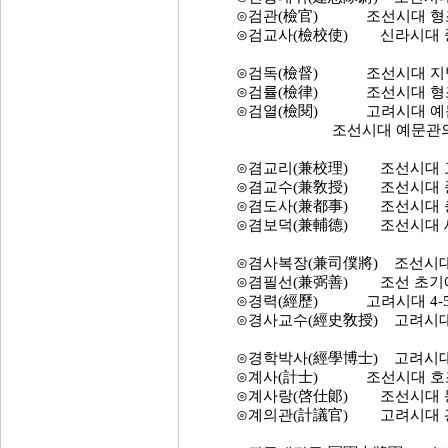
⊙검관(檢官) 조선시대 형조(
⊙검교사(檢校使) 신라시대 중앙
⊙검독(檢督) 조선시대 지방관
⊙검률(檢律) 조선시대 형조(
⊙검열(檢閱) 고려시대 예문관(
조선시대 예문관의 정 9품
⊙겸교리(兼校理) 조선시대 교서
⊙겸교수(兼敎授) 조선시대 종
⊙겸도사(兼都事) 조선시대 충훈
⊙겸보덕(兼輔德) 조선시대 세
⊙겸사복장(兼司僕將) 조선시대 무
⊙겸필선(兼弼善) 조선 초기에
⊙경력(經歷) 고려시대 4-5품의
⊙경사교수(經史敎授) 고려시대
⊙경학박사(經學博士) 고려시대
⊙계사(計士) 조선시대 호조에 
⊙계사랑(啓仕郞) 조선시대 동반
⊙계의관(計議官) 고려시대 광정