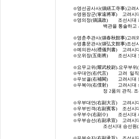
⊙영선공사사(領繕工寺事)고려시대
⊙영원장군(寧遠將軍) 고려시대 
⊙영의정(領議政) 조선시대 최
백관을 통솔하고 서정(庶政
⊙영춘추관사(領春秋館事)고려와
⊙영홍문관사(領弘文館事)조선시대
⊙예의판서(禮儀判書) 고려시대 
⊙오위장(五衛將) 조선시대 오위(
⊙요무교위(耀武校尉).요무부위(
⊙우대언(右代言) 고려 밀직사(
⊙우보궐(右補闕) 고려시대 중
⊙우복야(右僕射) 고려시대 상
정 2품의 관직. 조선 초기
⊙우부대언(右副大言) 고려시대 밀
⊙우부빈객(右副賓客) 조선시대 
⊙우부수(右副수) 조선시대 세
⊙우부승선(右副承宣) 고려시대 
조선시대 승선원(承宣院
⊙우부승지(右副承旨) 조선시대기