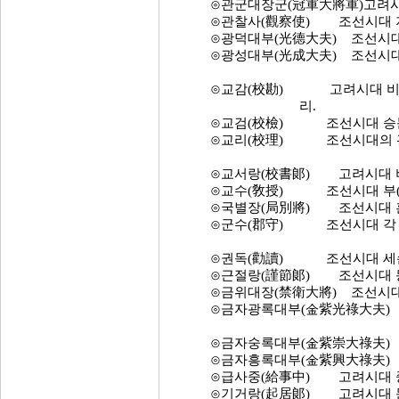
⊙관군대장군(冠軍大將軍)고려시대
⊙관찰사(觀察使) 조선시대 지
⊙광덕대부(光德大夫) 조선시대의
⊙광성대부(光成大夫) 조선시대 
⊙교감(校勘) 고려시대 비서성(
리.
⊙교검(校檢) 조선시대 승문원
⊙교리(校理) 조선시대의 관직
⊙교서랑(校書郞) 고려시대 비서
⊙교수(敎授) 조선시대 부(府)
⊙국별장(局別將) 조선시대 훈
⊙군수(郡守) 조선시대 각 군
⊙권독(勸讀) 조선시대 세손(
⊙근절랑(謹節郞) 조선시대 동
⊙금위대장(禁衛大將) 조선시대 
⊙금자광록대부(金紫光祿大夫) 고
⊙금자숭록대부(金紫崇大祿夫) 고
⊙금자흥록대부(金紫興大祿夫) 고
⊙급사중(給事中) 고려시대 중
⊙기거랑(起居郞) 고려시대 문하