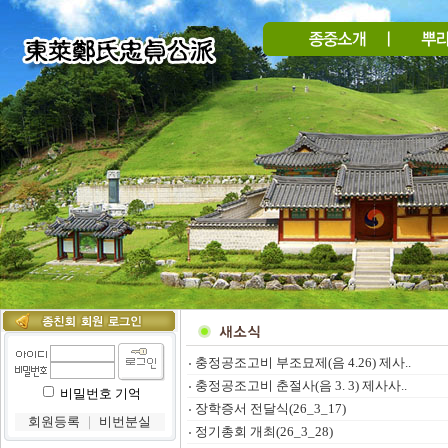
충정공조고비 부조묘제(음 4.26) 제사..
충정공조고비 춘절사(음 3. 3) 제사사..
비밀번호 기억
장학증서 전달식(26_3_17)
회원등록
｜
비번분실
정기총회 개최(26_3_28)