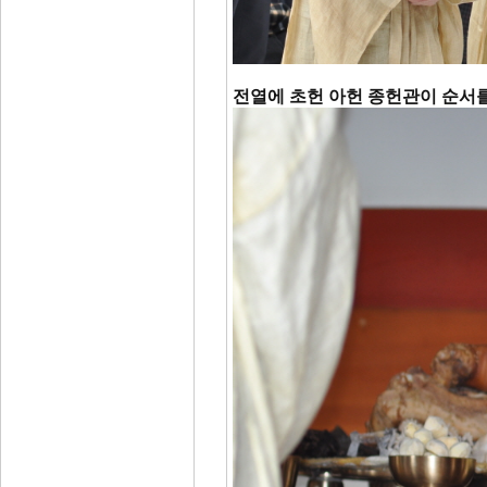
전열에 초헌 아헌 종헌관이 순서