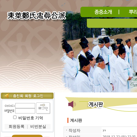
비밀번호 기억
게시판
회원등록
｜
비번분실
ㆍ
작성자
ys
2019-12-22 (일) 22:35