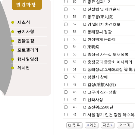
종묘 살펴보기
60
진설법 및 제럐순서
59
동구릉(東九陵)
58
영 엘리지 환경호보
57
동래정씨 정괄
56
한성백제 문화제
55
東明祭
54
충정공 사무실 도서목록
53
충정공파 종중회 이사회의
52
동래정씨15세좌의정 諱 鄭 
51
봉원사 참배
50
감상(感想)시(詩)
49
고구려 신라 생활
48
신라사성
47
조선왕조500년
46
서울.경기.인천.강원 화수회
45