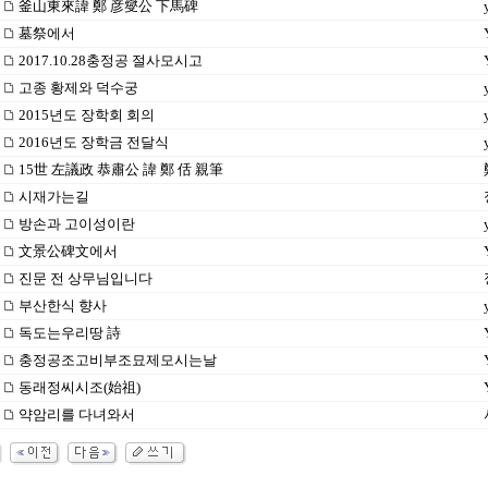
釜山東來諱 鄭 彦燮公 下馬碑
墓祭에서
2017.10.28충정공 절사모시고
고종 황제와 덕수궁
2015년도 장학회 회의
2016년도 장학금 전달식
15世 左議政 恭肅公 諱 鄭 佸 親筆
시재가는길
방손과 고이성이란
文景公碑文에서
진문 전 상무님입니다
부산한식 향사
독도는우리땅 詩
충정공조고비부조묘제모시는날
동래정씨시조(始祖)
약암리를 다녀와서